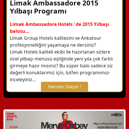
Limak Ambassadore 2015
Yılbaşı Programı
Limak Ambassadore Hotels ‘ de 2015 Yılbaşı
balosu…
Limak Group Hotels kalitesini ve Ankatour
profesyonelliğini yaşamaya ne dersiniz?
Limak Hotels kaliteli ekibi ile hazırlanan sizlere
özel yılbaşı menüsü eşliğinde yeni yıla çok farklı
girmeye hazır mısınız? Bu süper balo sadece siz
değerli konuklarımız için, lütfen programımızı
inceleyiniz…
Hemen Ulaşın !
X Kapat
WhatsApp ile Bilgi Alın