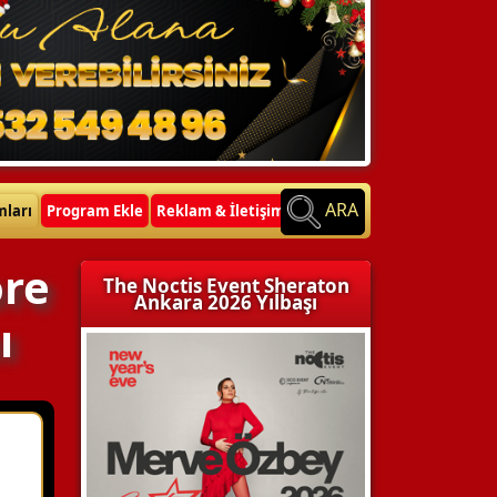
ARA
mları
Program Ekle
Reklam & İletişim
ore
The Noctis Event Sheraton
Ankara 2026 Yılbaşı
ı