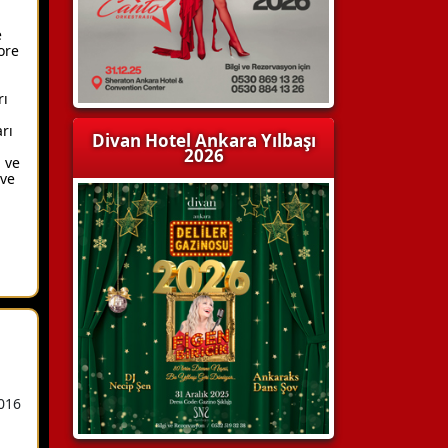
e
ore
rı
rı
Divan Hotel Ankara Yılbaşı
2026
 ve
 ve
016