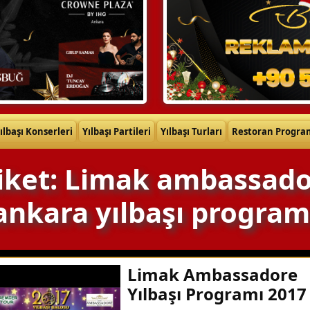
ılbaşı Konserleri
Yılbaşı Partileri
Yılbaşı Turları
Restoran Progra
iket: Limak ambassad
ankara yılbaşı program
Limak Ambassadore
Yılbaşı Programı 2017