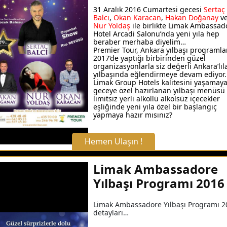
31 Aralık 2016 Cumartesi gecesi
Sertaç
Balcı
,
Okan Karacan
,
Hakan Doğanay
v
Nur Yoldaş
ile birlikte Limak Ambassad
Hotel Arcadi Salonu’nda yeni yıla hep
beraber merhaba diyelim…
Premier Tour, Ankara yılbaşı programla
2017’de yaptığı birbirinden güzel
organizasyonlarla siz değerli Ankara’lıla
yılbaşında eğlendirmeye devam ediyor.
Limak Group Hotels kalitesini yaşamaya
geceye özel hazırlanan yılbaşı menüsü
limitsiz yerli alkollü alkolsüz içecekler
eşliğinde yeni yıla özel bir başlangıç
yapmaya hazır mısınız?
Hemen Ulaşın !
X Kapat
Limak Ambassadore
Yılbaşı Programı 2016
WhatsApp ile Bilgi Alın
Limak Ambassadore Yılbaşı Programı 2
detayları…
Hemen Arayın