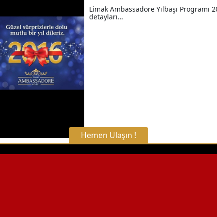
Limak Ambassadore Yılbaşı Programı 2
detayları…
Hemen Ulaşın !
X Kapat
WhatsApp ile Bilgi Alın
Hemen Arayın