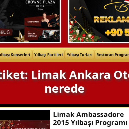
ılbaşı Konserleri
Yılbaşı Partileri
Yılbaşı Turları
Restoran Progra
tiket: Limak Ankara Ot
nerede
Limak Ambassadore
2015 Yılbaşı Programı