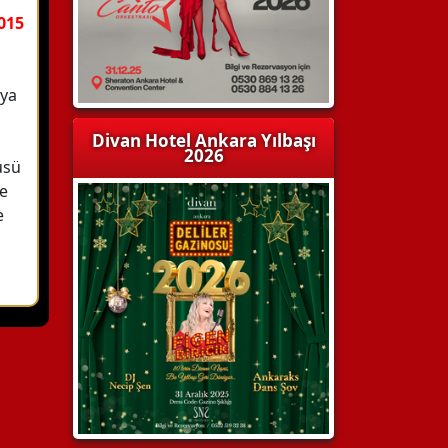
015
aya
Divan Hotel Ankara Yılbaşı
2026
üsü
ye
e