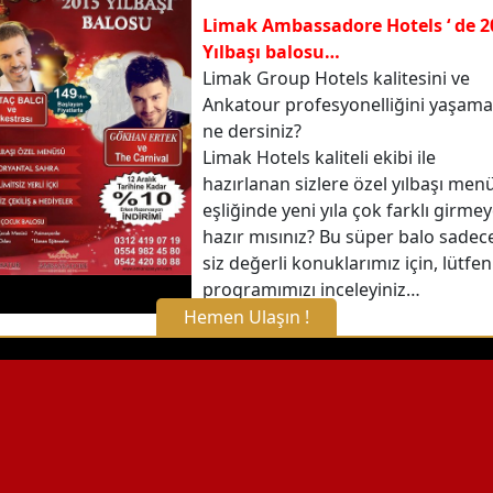
Limak Ambassadore Hotels ‘ de 2
Yılbaşı balosu…
Limak Group Hotels kalitesini ve
Ankatour profesyonelliğini yaşam
ne dersiniz?
Limak Hotels kaliteli ekibi ile
hazırlanan sizlere özel yılbaşı men
eşliğinde yeni yıla çok farklı girme
hazır mısınız? Bu süper balo sadec
siz değerli konuklarımız için, lütfen
programımızı inceleyiniz…
Hemen Ulaşın !
X Kapat
WhatsApp ile Bilgi Alın
Hemen Arayın