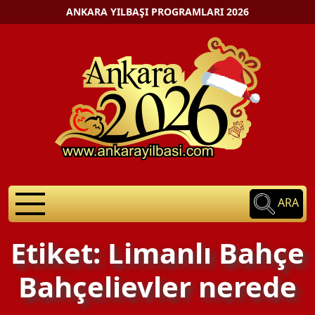
ANKARA YILBAŞI PROGRAMLARI 2026
ARA
Etiket: Limanlı Bahçe
Bahçelievler nerede