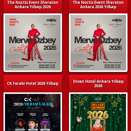
The Noctis Event Sheraton
The Noctis Event Sheraton
Ankara Yılbaşı 2026
Ankara 2026 Yılbaşı
Divan Hotel Ankara Yılbaşı
CK Farabi Hotel 2026 Yılbaşı
2026