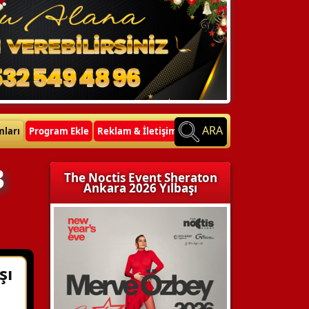
ARA
mları
Program Ekle
Reklam & İletişim
3
The Noctis Event Sheraton
Ankara 2026 Yılbaşı
şı