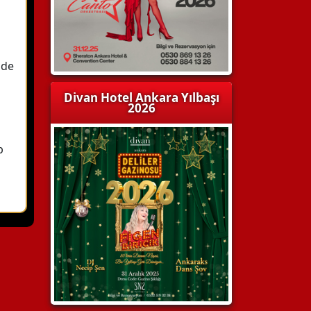
zde
Divan Hotel Ankara Yılbaşı
2026
b