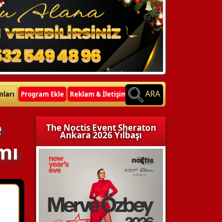
ARA
mları
Program Ekle
Reklam & İletişim
e
The Noctis Event Sheraton
Ankara 2026 Yılbaşı
mı