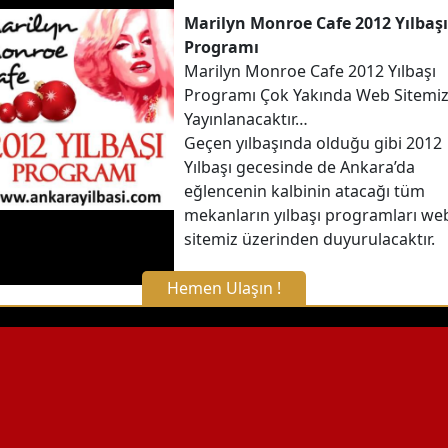
Marilyn Monroe Cafe 2012 Yılbaşı
Programı
Marilyn Monroe Cafe 2012 Yılbaşı
Programı Çok Yakında Web Sitemi
Yayınlanacaktır…
Geçen yılbaşında olduğu gibi 2012
Yılbaşı gecesinde de Ankara’da
eğlencenin kalbinin atacağı tüm
mekanların yılbaşı programları we
sitemiz üzerinden duyurulacaktır.
Hemen Ulaşın !
X Kapat
WhatsApp ile Bilgi Alın
Hemen Arayın