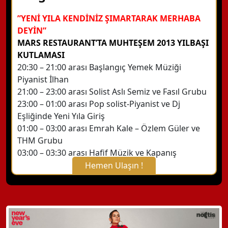
”YENİ YILA KENDİNİZ ŞIMARTARAK MERHABA
DEYİN”
MARS RESTAURANT’TA MUHTEŞEM 2013 YILBAŞI
KUTLAMASI
20:30 – 21:00 arası Başlangıç Yemek Müziği
Piyanist İlhan
21:00 – 23:00 arası Solist Aslı Semiz ve Fasıl Grubu
23:00 – 01:00 arası Pop solist-Piyanist ve Dj
Eşliğinde Yeni Yıla Giriş
01:00 – 03:00 arası Emrah Kale – Özlem Güler ve
THM Grubu
03:00 – 03:30 arası Hafif Müzik ve Kapanış
Hemen Ulaşın !
X Kapat
WhatsApp ile Bilgi Alın