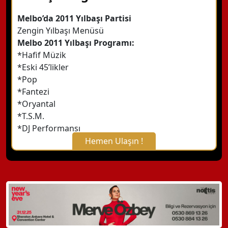
Melbo’da 2011 Yılbaşı Partisi
Zengin Yılbaşı Menüsü
Melbo 2011 Yılbaşı Programı:
*Hafif Müzik
*Eski 45’likler
*Pop
*Fantezi
*Oryantal
*T.S.M.
*DJ Performansı
Hemen Ulaşın !
X Kapat
WhatsApp ile Bilgi Alın
Hemen Arayın