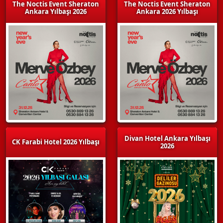
The Noctis Event Sheraton
The Noctis Event Sheraton
Ankara Yılbaşı 2026
Ankara 2026 Yılbaşı
Divan Hotel Ankara Yılbaşı
CK Farabi Hotel 2026 Yılbaşı
2026