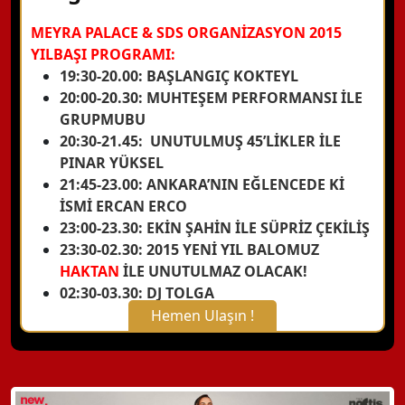
MEYRA PALACE & SDS ORGANİZASYON 2015
YILBAŞI PROGRAMI:
19:30-20.00: BAŞLANGIÇ KOKTEYL
20:00-20.30: MUHTEŞEM PERFORMANSI İLE
GRUPMUBU
20:30-21.45: UNUTULMUŞ 45’LİKLER İLE
PINAR YÜKSEL
21:45-23.00: ANKARA’NIN EĞLENCEDE Kİ
İSMİ ERCAN ERCO
23:00-23.30: EKİN ŞAHİN İLE SÜPRİZ ÇEKİLİŞ
23:30-02.30: 2015 YENİ YIL BALOMUZ
HAKTAN
İLE UNUTULMAZ OLACAK!
02:30-03.30: DJ TOLGA
Hemen Ulaşın !
X Kapat
WhatsApp ile Bilgi Alın