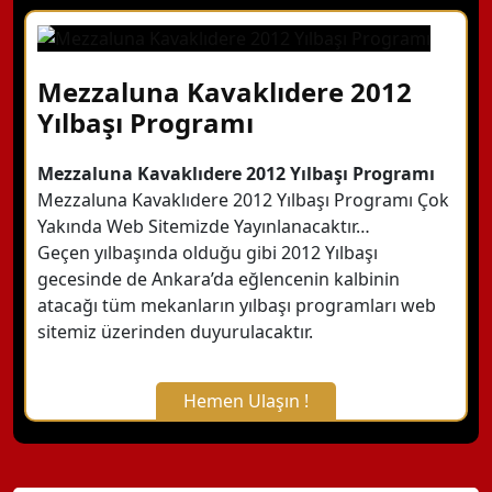
X Kapat
WhatsApp ile Bilgi Alın
Mezzaluna Kavaklıdere 2012
Yılbaşı Programı
Hemen Arayın
Mezzaluna Kavaklıdere 2012 Yılbaşı Programı
Mezzaluna Kavaklıdere 2012 Yılbaşı Programı Çok
Detaylı Bilgi Alın
Yakında Web Sitemizde Yayınlanacaktır…
Geçen yılbaşında olduğu gibi 2012 Yılbaşı
gecesinde de Ankara’da eğlencenin kalbinin
atacağı tüm mekanların yılbaşı programları web
sitemiz üzerinden duyurulacaktır.
Hemen Ulaşın !
X Kapat