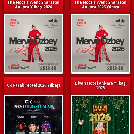
The Noctis Event Sheraton
The Noctis Event Sheraton
Ankara Yılbaşı 2026
Ankara 2026 Yılbaşı
Divan Hotel Ankara Yılbaşı
CK Farabi Hotel 2026 Yılbaşı
2026