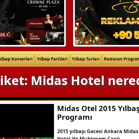
ılbaşı Konserleri
Yılbaşı Partileri
Yılbaşı Turları
Restoran Progra
tiket: Midas Hotel nere
Midas Otel 2015 Yılbaş
Programı
2015 yılbaşı Gecesi Ankara Midas
Hotel ‘de Muhteşem Canlı