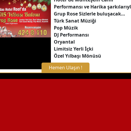
Performansı ve Harika şarkılarıy
Grup Rose Sizlerle buluşacak…
Türk Sanat Müziği
Pop Müzik
DJ Performansı
Oryantal
Limitsiz Yerli İçki
Özel Yılbaşı Mönüsü
Hemen Ulaşın !
X Kapat
WhatsApp ile Bilgi Alın
Hemen Arayın