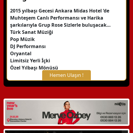
2015 yılbaşı Gecesi Ankara Midas Hotel ‘de
Muhteşem Canlı Performansı ve Harika
şarkılarıyla Grup Rose Sizlerle buluşacak…
Türk Sanat Müziği
Pop Müzik
DJ Performansı
Oryantal
Limitsiz Yerli İçki
Özel Yılbaşı Mönüsü
Hemen Ulaşın !
X Kapat
WhatsApp ile Bilgi Alın
Hemen Arayın