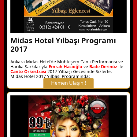
Midas Hotel Yılbaşı Programı
2017
Ankara Midas Hotel’de Muhteşem Canlı Performansı ve
Harika Şarkılarıyla
Emrah Hacıoğlu
ve
Bade Derinöz
ile
Canto Orkestrası
2017 Yılbaşı Gecesinde Sizlerle.
Midas Hotel 2017 Yılbaşı Programında;
Hemen Ulaşın !
X Kapat
WhatsApp ile Bilgi Alın
Hemen Arayın