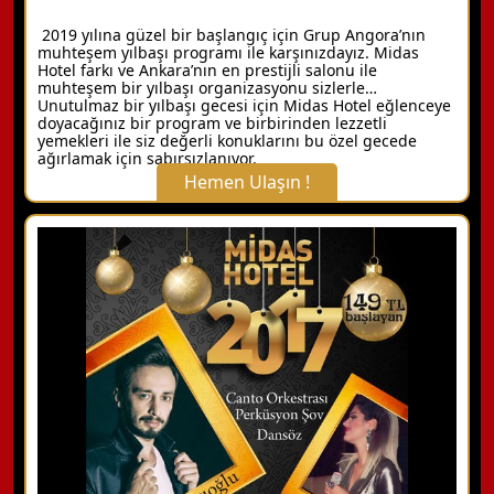
2019 yılına güzel bir başlangıç için Grup Angora’nın
muhteşem yılbaşı programı ile karşınızdayız. Midas
Hotel farkı ve Ankara’nın en prestijli salonu ile
muhteşem bir yılbaşı organizasyonu sizlerle…
Unutulmaz bir yılbaşı gecesi için Midas Hotel eğlenceye
doyacağınız bir program ve birbirinden lezzetli
yemekleri ile siz değerli konuklarını bu özel gecede
ağırlamak için sabırsızlanıyor.
Hemen Ulaşın !
X Kapat
WhatsApp ile Bilgi Alın
Hemen Arayın
Detaylı Bilgi Alın