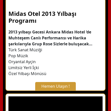
Midas Otel 2013 Yılbaşı
WhatsApp ile Bilgi Alın
Programı
Hemen Arayın
2013 yılbaşı Gecesi Ankara Midas Hotel ‘de
Muhteşem Canlı Performansı ve Harika
şarkılarıyla Grup Rose Sizlerle buluşacak…
Detaylı Bilgi Alın
Türk Sanat Müziği
Pop Müzik
Oryantal Ayçin
Limitsiz Yerli İçki
Özel Yılbaşı Mönüsü
Hemen Ulaşın !
X Kapat
WhatsApp ile Bilgi Alın