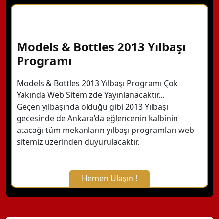
X Kapat
WhatsApp ile Bilgi Alın
Models & Bottles 2013 Yılbaşı
Programı
Hemen Arayın
Models & Bottles 2013 Yılbaşı Programı Çok
Yakında Web Sitemizde Yayınlanacaktır…
Detaylı Bilgi Alın
Geçen yılbaşında olduğu gibi 2013 Yılbaşı
gecesinde de Ankara’da eğlencenin kalbinin
atacağı tüm mekanların yılbaşı programları web
sitemiz üzerinden duyurulacaktır.
Hemen Ulaşın !
X Kapat