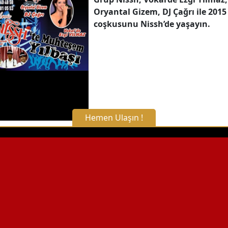
Oryantal Gizem, DJ Çağrı ile 2015
coşkusunu Nissh’de yaşayın.
Hemen Ulaşın !
X Kapat
WhatsApp ile Bilgi Alın
Hemen Arayın