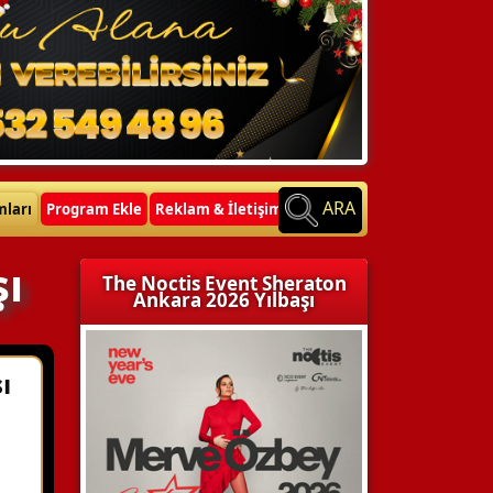
ARA
mları
Program Ekle
Reklam & İletişim
şı
The Noctis Event Sheraton
Ankara 2026 Yılbaşı
ı