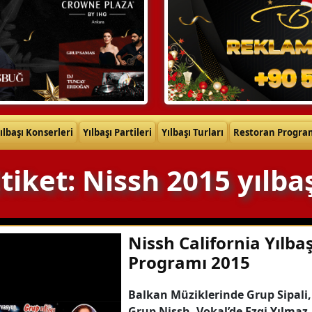
ılbaşı Konserleri
Yılbaşı Partileri
Yılbaşı Turları
Restoran Progra
tiket: Nissh 2015 yılba
Nissh California Yılbaş
Programı 2015
Balkan Müziklerinde Grup Sipali,
Grup Nissh, Vokal’de Ezgi Yılmaz,