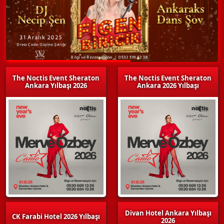
The Noctis Event Sheraton
The Noctis Event Sheraton
Ankara Yılbaşı 2026
Ankara 2026 Yılbaşı
Divan Hotel Ankara Yılbaşı
CK Farabi Hotel 2026 Yılbaşı
2026