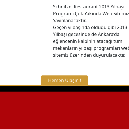
Schnitzel Restaurant 2013 Yılbaşı
Programı Çok Yakında Web Sitemi
Yayınlanacaktır…
Geçen yılbaşında olduğu gibi 2013
Yılbaşı gecesinde de Ankara’da
eğlencenin kalbinin atacağı tüm
mekanların yılbaşı programları we
sitemiz üzerinden duyurulacaktır.
Hemen Ulaşın !
X Kapat
WhatsApp ile Bilgi Alın
Hemen Arayın