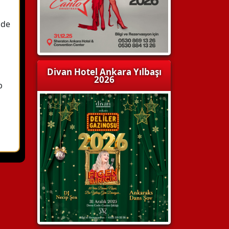
zde
Divan Hotel Ankara Yılbaşı
2026
b