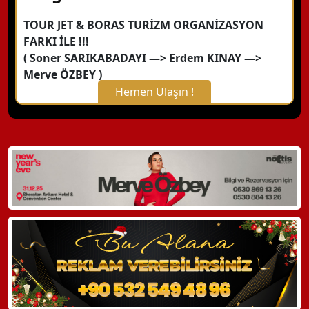
TOUR JET & BORAS TURİZM ORGANİZASYON
FARKI İLE !!!
( Soner SARIKABADAYI —> Erdem KINAY —>
Merve ÖZBEY )
Hemen Ulaşın !
X Kapat
WhatsApp ile Bilgi Alın
Hemen Arayın
Detaylı Bilgi Alın