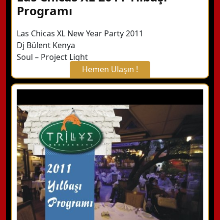
Programı
Las Chicas XL New Year Party 2011
Dj Bülent Kenya
Soul – Project Light
Hemen Ulaşın !
X Kapat
WhatsApp ile Bilgi Alın
Hemen Arayın
Detaylı Bilgi Alın