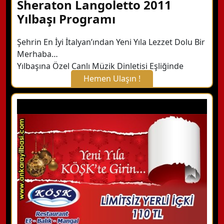
Sheraton Langoletto 2011
Yılbaşı Programı
Şehrin En İyi İtalyan’ından Yeni Yıla Lezzet Dolu Bir
Merhaba…
Yılbaşına Özel Canlı Müzik Dinletisi Eşliğinde
Hemen Ulaşın !
X Kapat
WhatsApp ile Bilgi Alın
Hemen Arayın
Detaylı Bilgi Alın