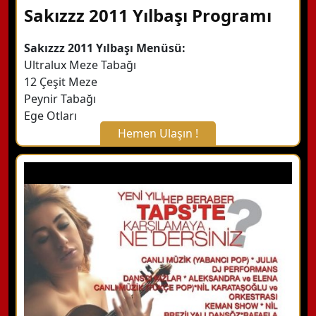
Sakızzz 2011 Yılbaşı Programı
Sakızzz 2011 Yılbaşı Menüsü:
Ultralux Meze Tabağı
12 Çeşit Meze
Peynir Tabağı
Ege Otları
Hemen Ulaşın !
X Kapat
WhatsApp ile Bilgi Alın
Hemen Arayın
Detaylı Bilgi Alın