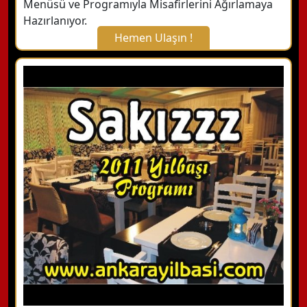
Menüsü ve Programıyla Misafirlerini Ağırlamaya
Hazırlanıyor.
Hemen Ulaşın !
X Kapat
WhatsApp ile Bilgi Alın
Hemen Arayın
Detaylı Bilgi Alın