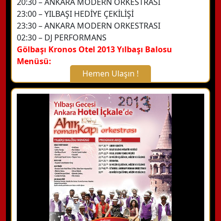
20:30 – ANKARA MODERN ORKESTRASI
23:00 – YILBAŞI HEDİYE ÇEKİLİŞİ
23:30 – ANKARA MODERN ORKESTRASI
02:30 – DJ PERFORMANS
Gölbaşı Kronos Otel 2013 Yılbaşı Balosu
Menüsü:
Hemen Ulaşın !
X Kapat
WhatsApp ile Bilgi Alın
Hemen Arayın
Detaylı Bilgi Alın