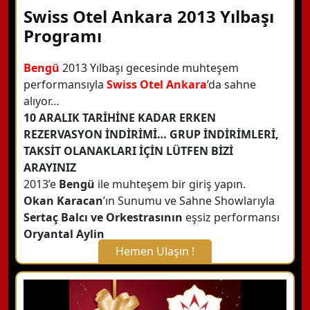
Swiss Otel Ankara 2013 Yılbaşı
Programı
Bengü
2013 Yılbaşı gecesinde muhteşem
performansıyla
Swiss Otel Ankara
’da sahne
alıyor…
10 ARALIK TARİHİNE KADAR ERKEN
REZERVASYON İNDİRİMİ… GRUP İNDİRİMLERİ,
TAKSİT OLANAKLARI İÇİN LÜTFEN BİZİ
ARAYINIZ
2013’e
Bengü
ile muhteşem bir giriş yapın.
Okan Karacan
’ın Sunumu ve Sahne Showlarıyla
Sertaç Balcı ve Orkestrasının
eşsiz performansı
Oryantal Aylin
Hemen Ulaşın !
X Kapat