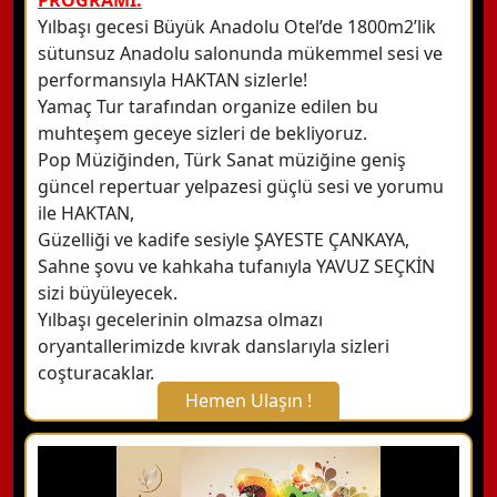
PROGRAMI:
Yılbaşı gecesi Büyük Anadolu Otel’de 1800m2’lik
sütunsuz Anadolu salonunda mükemmel sesi ve
performansıyla HAKTAN sizlerle!
Yamaç Tur tarafından organize edilen bu
muhteşem geceye sizleri de bekliyoruz.
Pop Müziğinden, Türk Sanat müziğine geniş
güncel repertuar yelpazesi güçlü sesi ve yorumu
ile HAKTAN,
Güzelliği ve kadife sesiyle ŞAYESTE ÇANKAYA,
Sahne şovu ve kahkaha tufanıyla YAVUZ SEÇKİN
sizi büyüleyecek.
Yılbaşı gecelerinin olmazsa olmazı
oryantallerimizde kıvrak danslarıyla sizleri
coşturacaklar.
Hemen Ulaşın !
X Kapat