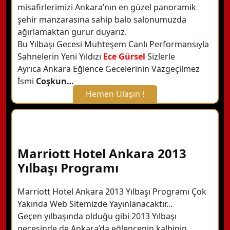
misafirlerimizi Ankara’nın en güzel panoramik
şehir manzarasına sahip balo salonumuzda
ağırlamaktan gurur duyarız.
Bu Yılbaşı Gecesi Muhteşem Canlı Performansıyla
Sahnelerin Yeni Yıldızı
Ece Gürsel
Sizlerle
Ayrıca Ankara Eğlence Gecelerinin Vazgeçilmez
İsmi
Coşkun…
Hemen Ulaşın !
X Kapat
WhatsApp ile Bilgi Alın
Marriott Hotel Ankara 2013
Yılbaşı Programı
Hemen Arayın
Marriott Hotel Ankara 2013 Yılbaşı Programı Çok
Yakında Web Sitemizde Yayınlanacaktır…
Detaylı Bilgi Alın
Geçen yılbaşında olduğu gibi 2013 Yılbaşı
gecesinde de Ankara’da eğlencenin kalbinin