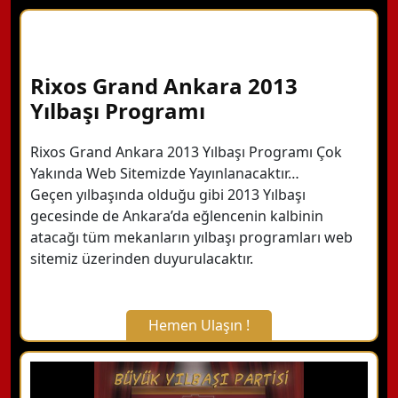
X Kapat
WhatsApp ile Bilgi Alın
Rixos Grand Ankara 2013
Yılbaşı Programı
Hemen Arayın
Rixos Grand Ankara 2013 Yılbaşı Programı Çok
Yakında Web Sitemizde Yayınlanacaktır…
Detaylı Bilgi Alın
Geçen yılbaşında olduğu gibi 2013 Yılbaşı
gecesinde de Ankara’da eğlencenin kalbinin
atacağı tüm mekanların yılbaşı programları web
sitemiz üzerinden duyurulacaktır.
Hemen Ulaşın !
X Kapat