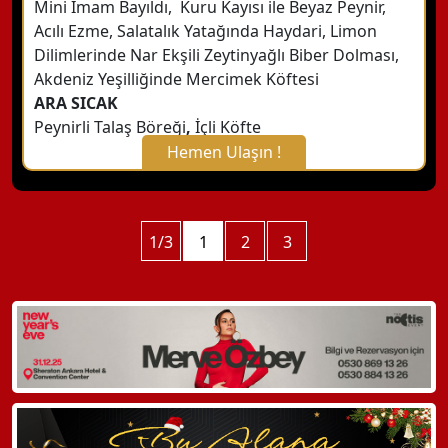
Mini İmam Bayıldı, Kuru Kayısı ile Beyaz Peynir,
Acılı Ezme, Salatalık Yatağında Haydari, Limon
Dilimlerinde Nar Ekşili Zeytinyağlı Biber Dolması,
Akdeniz Yeşilliğinde Mercimek Köftesi
ARA SICAK
Peynirli Talaş Böreği
,
İçli Köfte
Hemen Ulaşın !
X Kapat
WhatsApp ile Bilgi Alın
1/3
1
2
3
Hemen Arayın
Detaylı Bilgi Alın