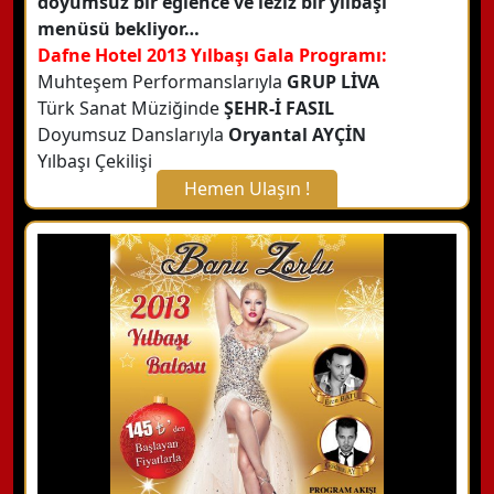
doyumsuz bir eğlence ve leziz bir yılbaşı
menüsü bekliyor…
Dafne Hotel 2013 Yılbaşı Gala Programı:
Muhteşem Performanslarıyla
GRUP LİVA
Türk Sanat Müziğinde
ŞEHR-İ FASIL
Doyumsuz Danslarıyla
Oryantal AYÇİN
Yılbaşı Çekilişi
Hemen Ulaşın !
X Kapat
WhatsApp ile Bilgi Alın
Hemen Arayın
Detaylı Bilgi Alın