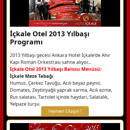
İçkale Otel 2013 Yılbaşı
Programı
2013 Yılbaşı gecesi Ankara Hotel İçkale’de Ahır
Kapı Roman Orkestrası sahne alıyor…
İçkale Otel 2013 Yılbaşı Balosu Menüsü:
İçkale Meze Tabağı
Humus, Çerkez Tavuğu, Acılı beyaz peynir,
Domates, Zeytinyağlı yaprak sarma, Acılı ezme,
Rus salatası, Tartolet içinde haydari, Salatalık,
Yelpaze turşu
Hemen Ulaşın !
X Kapat