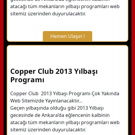
atacağı tüm mekanların yılbaşı programları web
sitemiz üzerinden duyurulacaktır.
Hemen Ulaşın !
X Kapat
WhatsApp ile Bilgi Alın
Copper Club 2013 Yılbaşı
Programı
Hemen Arayın
Copper Club 2013 Yılbaşı Programı Çok Yakında
Web Sitemizde Yayınlanacaktır…
Detaylı Bilgi Alın
Geçen yılbaşında olduğu gibi 2013 Yılbaşı
gecesinde de Ankara’da eğlencenin kalbinin
atacağı tüm mekanların yılbaşı programları web
sitemiz üzerinden duyurulacaktır.