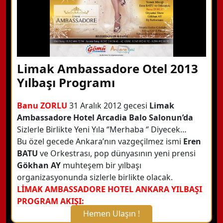
Limak Ambassadore Otel 2013
Yılbaşı Programı
Banu ZORLU
31 Aralık 2012 gecesi
Limak
Ambassadore Hotel Arcadia Balo Salonun’da
Sizlerle Birlikte
Yeni Yıla ‘’Merhaba ‘’ Diyecek…
Bu özel gecede Ankara’nın vazgeçilmez ismi
Eren
BATU
ve Orkestrası, pop dünyasının yeni prensi
Gökhan AY
muhteşem bir yılbaşı
organizasyonunda sizlerle birlikte olacak.
LİMAK AMBASSADORE HOTEL ANKARA YILBAŞI
PROGRAM AKIŞI:
Hemen Ulaşın !