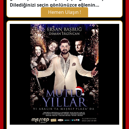
Dilediğinizi seçin gönlünüzce eğlenin…
Hemen Ulaşın !
X Kapat
WhatsApp ile Bilgi Alın
Hemen Arayın
Detaylı Bilgi Alın