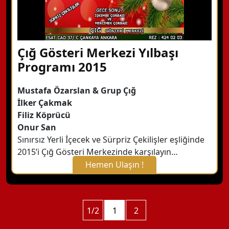
Çığ Gösteri Merkezi Yılbaşı
Programı 2015
Mustafa Özarslan & Grup Çığ
İlker Çakmak
Filiz Köprücü
Onur San
Sınırsız Yerli İçecek ve Sürpriz Çekilişler eşliğinde
2015’i Çığ Gösteri Merkezinde karşılayın…
Hemen Ulaşın !
X Kapat
WhatsApp ile Bilgi Alın
1/2
1
2