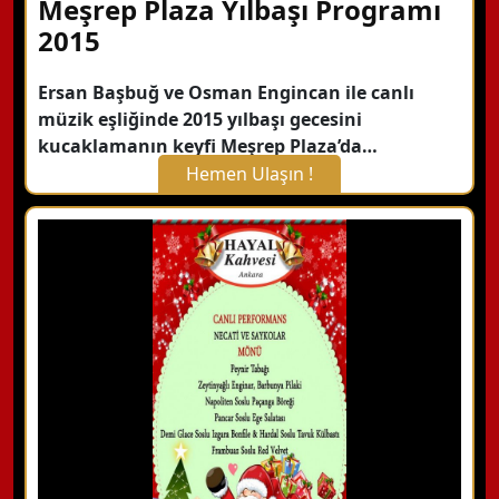
Meşrep Plaza Yılbaşı Programı
2015
Ersan Başbuğ ve Osman Engincan ile canlı
müzik eşliğinde 2015 yılbaşı gecesini
kucaklamanın keyfi Meşrep Plaza’da…
Hemen Ulaşın !
X Kapat
WhatsApp ile Bilgi Alın
Hemen Arayın
Detaylı Bilgi Alın