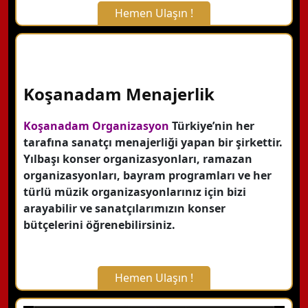
Hemen Ulaşın !
X Kapat
WhatsApp ile Bilgi Alın
Koşanadam Menajerlik
Hemen Arayın
Koşanadam Organizasyon
Türkiye’nin her
tarafına sanatçı menajerliği yapan bir şirkettir.
Yılbaşı konser organizasyonları, ramazan
Detaylı Bilgi Alın
organizasyonları, bayram programları ve her
türlü müzik organizasyonlarınız için bizi
arayabilir ve sanatçılarımızın konser
bütçelerini öğrenebilirsiniz.
Hemen Ulaşın !
X Kapat