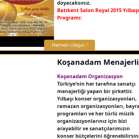
doyacaksınız.
Batıkent Salon Royal 2015 Yılbaş
Programı:
Hemen Ulaşın !
X Kapat
Koşanadam Menajerli
WhatsApp ile Bilgi Alın
Koşanadam Organizasyon
Türkiye’nin her tarafına sanatçı
menajerliği yapan bir şirkettir.
Hemen Arayın
Yılbaşı konser organizasyonları,
ramazan organizasyonları, bay
Detaylı Bilgi Alın
programları ve her türlü müzik
organizasyonlarınız için bizi
arayabilir ve sanatçılarımızın
konser bütçelerini öğrenebilirsin