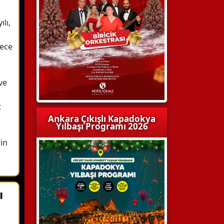
ılı,
gece
ve
t
Ankara Çıkışlı Kapadokya
Yılbaşı Programı 2026
rin
ı