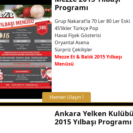
Programı
Grup Nakarat’la 70 Ler 80 Ler Eski
45’likler Türkçe Pop
Havai Fişek Gösterisi
Oryantal Asena
Sürpriz Çekilişler
Mezze Et & Balık 2015 Yılbaşı
Menüsü
Hemen Ulaşın !
X Kapat
Ankara Yelken Kulüb
2015 Yılbaşı Programı
WhatsApp ile Bilgi Alın