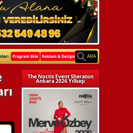
ARA
mları
Program Ekle
Reklam & İletişim
e
The Noctis Event Sheraton
Ankara 2026 Yılbaşı
arı