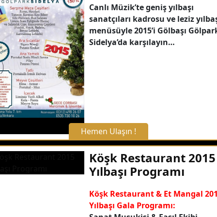
Canlı Müzik’te geniş yılbaşı
sanatçıları kadrosu ve leziz yılba
Hemen Arayın
menüsüyle 2015’i Gölbaşı Gölpar
Sidelya’da karşılayın…
Detaylı Bilgi Alın
Hemen Ulaşın !
X Kapat
Köşk Restaurant 2015
Yılbaşı Programı
WhatsApp ile Bilgi Alın
Köşk Restaurant & Et Mangal 20
Yılbaşı Gala Programı:
Hemen Arayın
Sanat Musukisi & Fasıl Ekibi