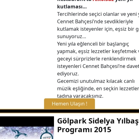
kutlaması…
Detaylı Bilgi Alın
Tercihlerinde seçici olanlar ve yeni y
Cennet Bahçesi’nde sevdikleriyle
kutlamak isteyenler için, eşsiz bir 
sunuyoruz…
Yeni yıla eğlenceli bir başlangıç
yapmak, eşsiz lezzetler keşfetmek 
geceyi sürprizlerle renklendirmek
isteyenleri Cennet Bahçesi’ne dave
ediyoruz.
Gecemizi unutulmaz kılacak canlı
müzik eşliğinde, en seçkin lezzetle
tadına varacaksınız.
Hemen Ulaşın !
X Kapat
Gölpark Sidelya Yılbaş
Programı 2015
WhatsApp ile Bilgi Alın