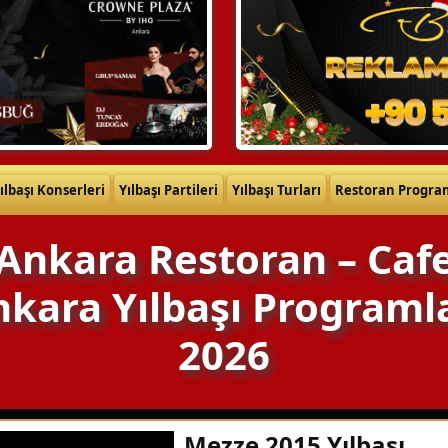
ılbaşı Konserleri
Yılbaşı Partileri
Yılbaşı Turları
Restoran Progra
Ankara Restoran – Caf
kara Yılbaşı Programl
2026
Mezze 2015 Yılbaşı