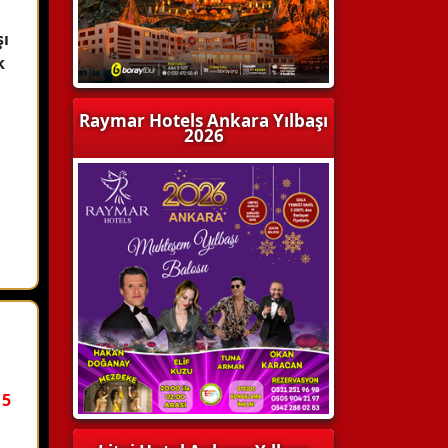
şı
k
Raymar Hotels Ankara Yılbaşı
2026
15