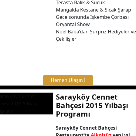
Terasta Balık & Sucuk
Mangalda Kestane & Sıcak Şarap
Hemen Arayın
Gece sonunda İşkembe Çorbası
Oryantal Show
Detaylı Bilgi Alın
Noel Baba’dan Sürpriz Hediyeler ve
Çekilişler
Hemen Ulaşın !
X Kapat
Sarayköy Cennet
Bahçesi 2015 Yılbaşı
WhatsApp ile Bilgi Alın
Programı
Hemen Arayın
Sarayköy Cennet Bahçesi
Restaurant’ta
Alkolsüz
yeni yıl