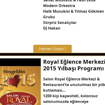
Modern Orkestra
Detaylı Bilgi Alın
Halk Musukisi & Yılmaz Gökmen
Grubu
Sürpriz Sanatçılar
DJ Hakan
Hemen Ulaşın !
X Kapat
Royal Eğlence Merkez
2015 Yılbaşı Programı
WhatsApp ile Bilgi Alın
Salon Royal Eğlence Merkezi &
Restaurant’ta unutulmaz bir yılb
Hemen Arayın
kutlaması…
1200 kişi kapasiteli, kolonsuz
Detaylı Bilgi Alın
salonumuzda eğlenceye