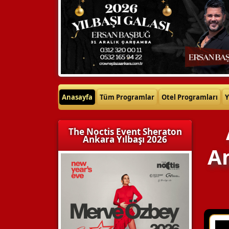
Anasayfa
Tüm Programlar
Otel Programları
Y
The Noctis Event Sheraton
Ankara Yılbaşı 2026
An