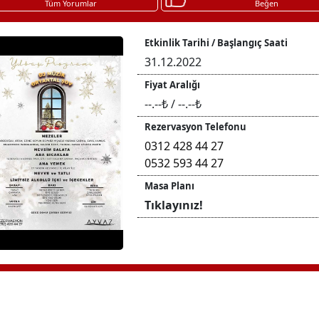
Tüm Yorumlar
Beğen
Etkinlik Tarihi / Başlangıç Saati
31.12.2022
Fiyat Aralığı
--.--₺ / --.--₺
Rezervasyon Telefonu
0312 428 44 27
0532 593 44 27
Masa Planı
Tıklayınız!