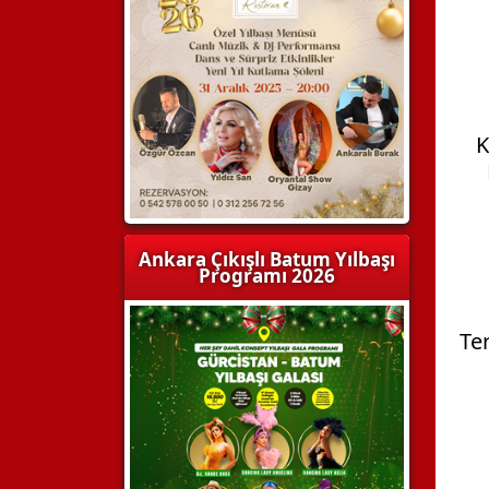
K
Ankara Çıkışlı Batum Yılbaşı
Programı 2026
Te