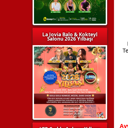
La Jovia Balo & Kokteyl
Salonu 2026 Yılbaşı
Te
Ay