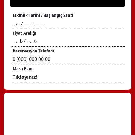
Etkinlik Tarihi / Başlangıç Saati
_ /_ / ___ - __:__
Fiyat Aralığı
--.--₺ / --.--₺
Rezervasyon Telefonu
0 (000) 000 00 00
Masa Planı
Tıklayınız!