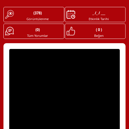
(378)
_ /_ / ___
Görüntülenme
Etkinlik Tarihi
(0)
( 0 )
Tüm Yorumlar
Beğen