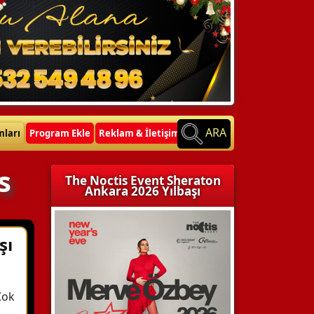
ARA
mları
Program Ekle
Reklam & İletişim
s
The Noctis Event Sheraton
Ankara 2026 Yılbaşı
şı
Çok