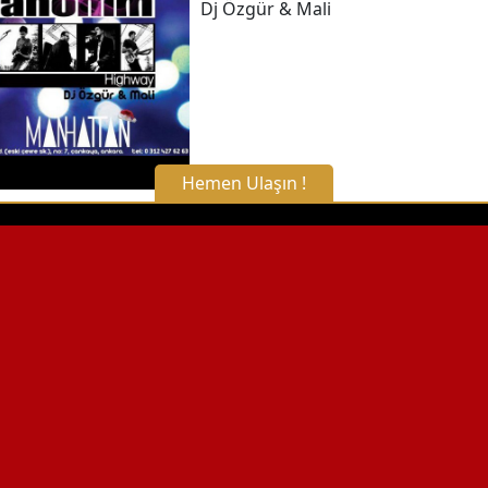
Detaylı Bilgi Alın
Dj Özgür & Mali
Hemen Ulaşın !
X Kapat
WhatsApp ile Bilgi Alın
Hemen Arayın
Detaylı Bilgi Alın