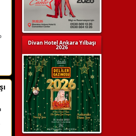
b
Divan Hotel Ankara Yılbaşı
2026
şı
ı
e