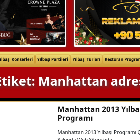
ılbaşı Konserleri
Yılbaşı Partileri
Yılbaşı Turları
Restoran Progra
Etiket: Manhattan adre
Manhattan 2013 Yılba
Programı
Manhattan 2013 Yılbaşı Programı 
Yakında Web Sitemizde