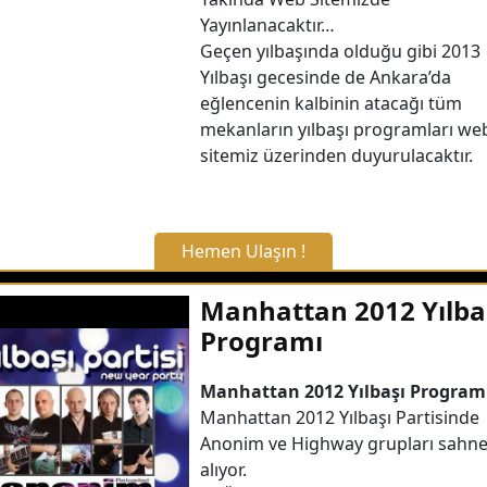
Yayınlanacaktır…
Geçen yılbaşında olduğu gibi 2013
Yılbaşı gecesinde de Ankara’da
eğlencenin kalbinin atacağı tüm
mekanların yılbaşı programları we
sitemiz üzerinden duyurulacaktır.
Hemen Ulaşın !
X Kapat
Manhattan 2012 Yılba
Programı
WhatsApp ile Bilgi Alın
Manhattan 2012 Yılbaşı Program
Manhattan 2012 Yılbaşı Partisinde
Hemen Arayın
Anonim ve Highway grupları sahn
alıyor.