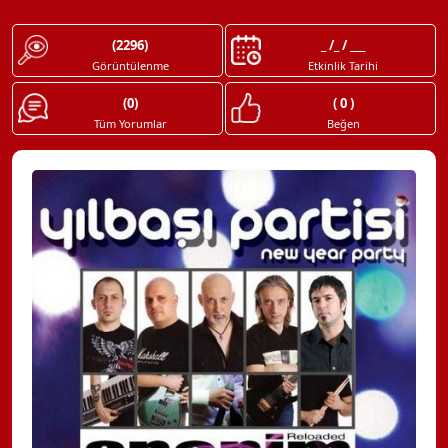
(2296)
_ /_ / ___
Görüntülenme
Etkinlik Tarihi
(0)
( 0 )
Tüm Yorumlar
Beğen