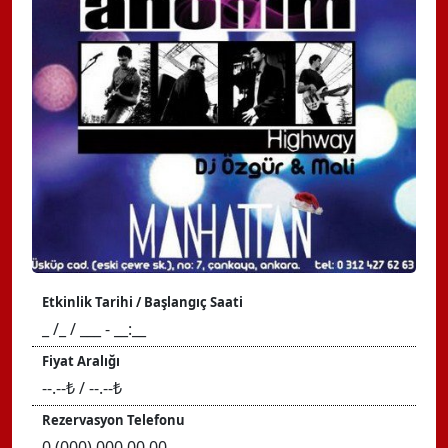
Etkinlik Tarihi / Başlangıç Saati
_ /_ / ___ - __:__
Fiyat Aralığı
--.--₺ / --.--₺
Rezervasyon Telefonu
0 (000) 000 00 00