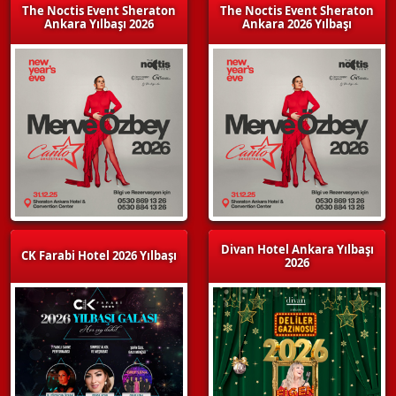
The Noctis Event Sheraton
The Noctis Event Sheraton
Ankara Yılbaşı 2026
Ankara 2026 Yılbaşı
Divan Hotel Ankara Yılbaşı
CK Farabi Hotel 2026 Yılbaşı
2026