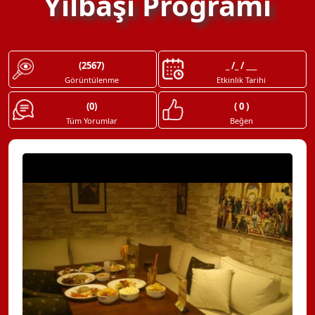
Yılbaşı Programı
(2567)
_ /_ / ___
Görüntülenme
Etkinlik Tarihi
(0)
( 0 )
Tüm Yorumlar
Beğen