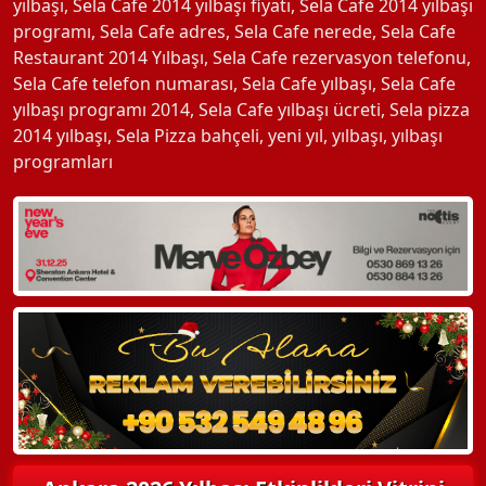
yılbaşı
,
Sela Cafe 2014 yılbaşı fiyatı
,
Sela Cafe 2014 yılbaşı
programı
,
Sela Cafe adres
,
Sela Cafe nerede
,
Sela Cafe
Restaurant 2014 Yılbaşı
,
Sela Cafe rezervasyon telefonu
,
Sela Cafe telefon numarası
,
Sela Cafe yılbaşı
,
Sela Cafe
yılbaşı programı 2014
,
Sela Cafe yılbaşı ücreti
,
Sela pizza
2014 yılbaşı
,
Sela Pizza bahçeli
,
yeni yıl
,
yılbaşı
,
yılbaşı
programları