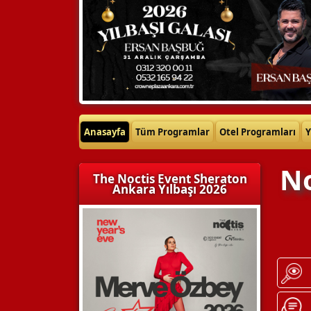
Anasayfa
Tüm Programlar
Otel Programları
Y
No
The Noctis Event Sheraton
Ankara Yılbaşı 2026