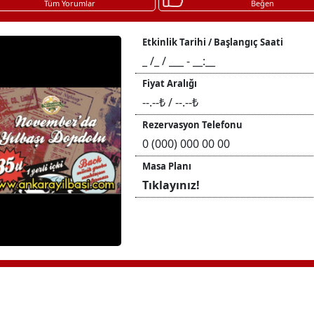
Tüm Yorumlar
Beğen
Etkinlik Tarihi / Başlangıç Saati
_ /_ / ___ - __:__
Fiyat Aralığı
--.--₺ / --.--₺
Rezervasyon Telefonu
0 (000) 000 00 00
Masa Planı
Tıklayınız!