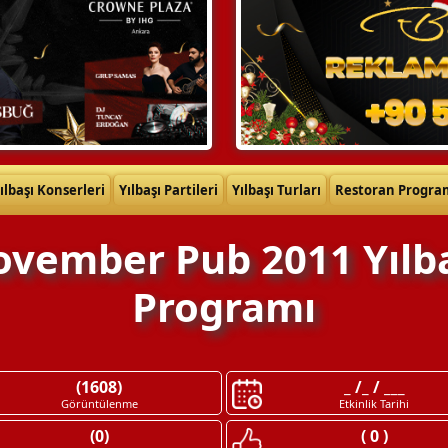
ılbaşı Konserleri
Yılbaşı Partileri
Yılbaşı Turları
Restoran Progra
vember Pub 2011 Yılb
Programı
(1608)
_ /_ / ___
Görüntülenme
Etkinlik Tarihi
(0)
( 0 )