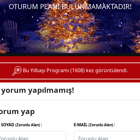
OTURUM PLANI BULUNMAMAKTADIR!
Bu Yılbaşı Programı (1608) kez görüntülendi.
ç yorum yapılmamış!
orum yap
 SOYAD
:
E-MAİL
:
(Zorunlu Alan)
(Zorunlu Alan)