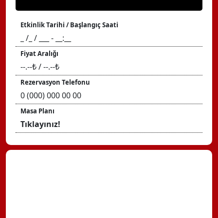
Etkinlik Tarihi / Başlangıç Saati
_ /_ / ___ - __:__
Fiyat Aralığı
--.--₺ / --.--₺
Rezervasyon Telefonu
0 (000) 000 00 00
Masa Planı
Tıklayınız!