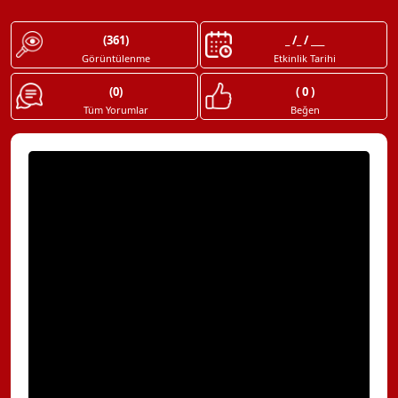
(361)
_ /_ / ___
Görüntülenme
Etkinlik Tarihi
(0)
( 0 )
Tüm Yorumlar
Beğen