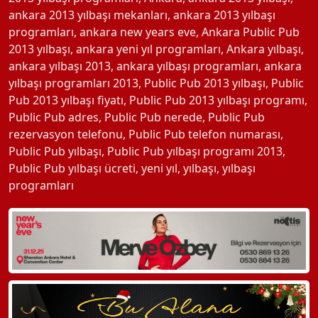
ankara 2013 yılbaşı mekanları
,
ankara 2013 yılbaşı
programları
,
ankara new years eve
,
Ankara Public Pub
2013 yılbaşı
,
ankara yeni yıl programları
,
Ankara yılbaşı
,
ankara yılbaşı 2013
,
ankara yılbaşı programları
,
ankara
yılbaşı programları 2013
,
Public Pub 2013 yılbaşı
,
Public
Pub 2013 yılbaşı fiyatı
,
Public Pub 2013 yılbaşı programı
,
Public Pub adres
,
Public Pub nerede
,
Public Pub
rezervasyon telefonu
,
Public Pub telefon numarası
,
Public Pub yılbaşı
,
Public Pub yılbaşı programı 2013
,
Public Pub yılbaşı ücreti
,
yeni yıl
,
yılbaşı
,
yılbaşı
programları