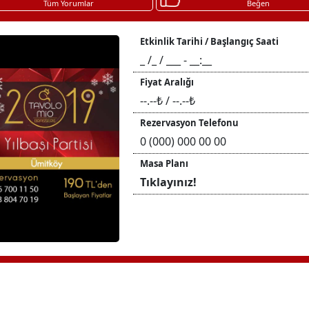
Tüm Yorumlar
Beğen
Etkinlik Tarihi / Başlangıç Saati
_ /_ / ___ - __:__
Fiyat Aralığı
--.--₺ / --.--₺
Rezervasyon Telefonu
0 (000) 000 00 00
Masa Planı
Tıklayınız!