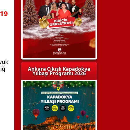
019
avuk
Çiğ
Ankara Çıkışlı Kapadokya
Yılbaşı Programı 2026