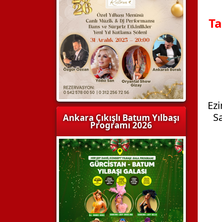
Ta
Ezi
Sa
Ankara Çıkışlı Batum Yılbaşı
Programı 2026