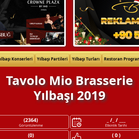
ılbaşı Konserleri
Yılbaşı Partileri
Yılbaşı Turları
Restoran Progra
Tavolo Mio Brasserie
Yılbaşı 2019
(2364)
_ /_ / ___
Görüntülenme
Etkinlik Tarihi
(0)
( 0 )