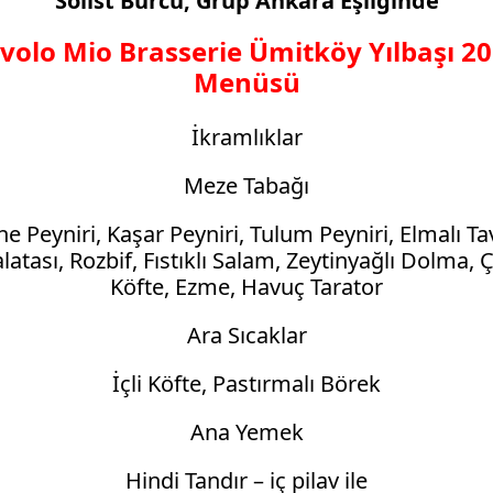
Solist Burcu, Grup Ankara Eşliğinde
volo Mio Brasserie Ümitköy Yılbaşı 2
Menüsü
İkramlıklar
Meze Tabağı
ne Peyniri, Kaşar Peyniri, Tulum Peyniri, Elmalı T
latası, Rozbif, Fıstıklı Salam, Zeytinyağlı Dolma, 
Köfte, Ezme, Havuç Tarator
Ara Sıcaklar
İçli Köfte, Pastırmalı Börek
Ana Yemek
Hindi Tandır – iç pilav ile