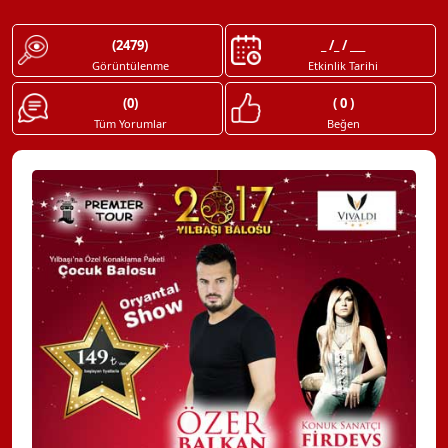
(2479)
_ /_ / ___
Görüntülenme
Etkinlik Tarihi
(0)
( 0 )
Tüm Yorumlar
Beğen