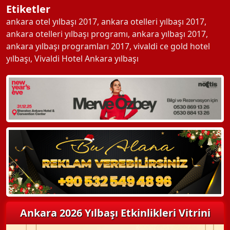
Etiketler
ankara otel yılbaşı 2017
,
ankara otelleri yılbaşı 2017
,
ankara otelleri yılbaşı programı
,
ankara yılbaşı 2017
,
ankara yılbaşı programları 2017
,
vivaldi ce gold hotel
yılbaşı
,
Vivaldi Hotel Ankara yılbaşı
Ankara 2026 Yılbaşı Etkinlikleri Vitrini