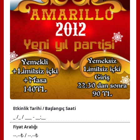
Etkinlik Tarihi / Başlangıç Saati
_ /_ / ___ - __:__
Fiyat Aralığı
--.--₺ / --.--₺