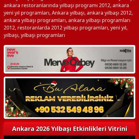
ankara restoranlarında yılbaşı programı 2012
,
ankara
yeni yıl programları
,
Ankara yılbaşı
,
ankara yılbaşı 2012
,
ankara yılbaşı programları
,
ankara yılbaşı programları
2012
,
restoranlarda 2012 yılbaşı programları
,
yeni yıl
,
yılbaşı
,
yılbaşı programları
Ankara 2026 Yılbaşı Etkinlikleri Vitrini