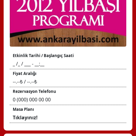
Etkinlik Tarihi / Başlangıç Saati
_ /_ / ___ - __:__
Fiyat Aralığı
--.--₺ / --.--₺
Rezervasyon Telefonu
0 (000) 000 00 00
Masa Planı
Tıklayınız!