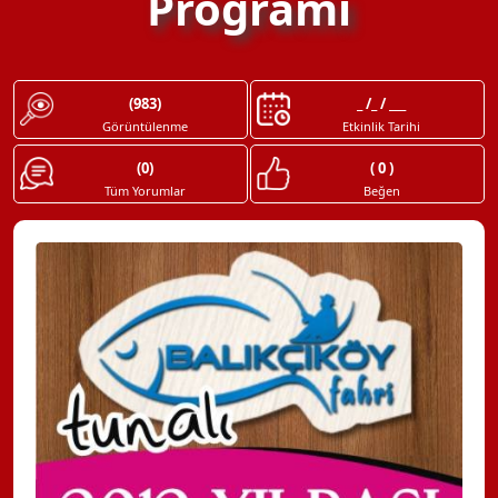
Programı
(983)
_ /_ / ___
Görüntülenme
Etkinlik Tarihi
(0)
( 0 )
Tüm Yorumlar
Beğen