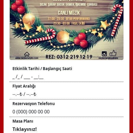
Etkinlik Tarihi / Başlangıç Saati
_ /_ / ___ - __:__
Fiyat Aralığı
--.--₺ / --.--₺
Rezervasyon Telefonu
0 (000) 000 00 00
Masa Planı
Tıklayınız!