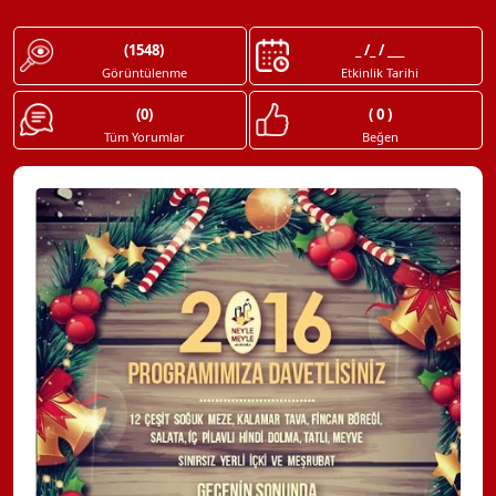
(1548)
_ /_ / ___
Görüntülenme
Etkinlik Tarihi
(0)
( 0 )
Tüm Yorumlar
Beğen